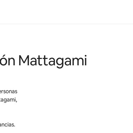
ción Mattagami
ersonas
tagami,
ancias.