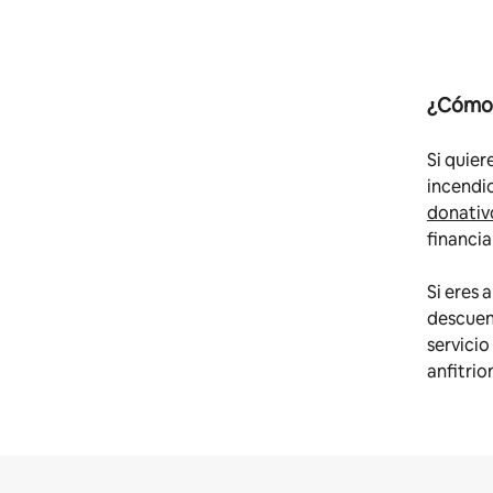
¿Cómo 
Si quier
incendi
donativ
financia
Si eres 
descuent
servicio
anfitri