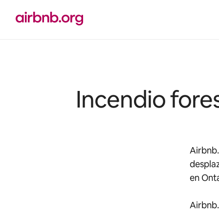
Ir
al
contenido
Incendio fore
Airbnb.
desplaz
en Onta
Airbnb.